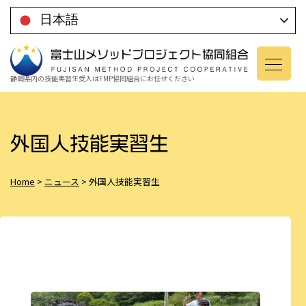
コ
日本語
ン
テ
ン
静岡県内の技能実習生受入は
FMP協同組合にお任せください
ツ
に
移
外国人技能実習生
動
Home
>
ニュース
>
外国人技能実習生