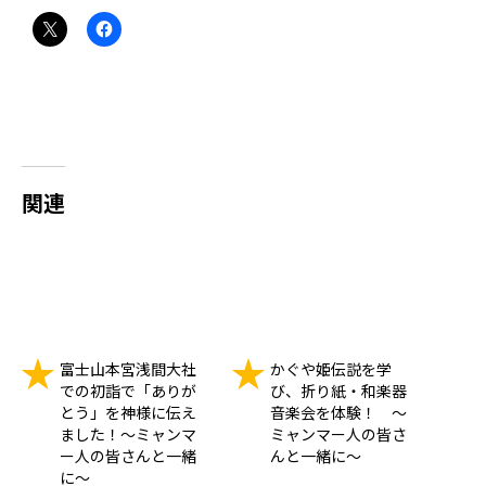
関連
富士山本宮浅間大社
かぐや姫伝説を学
での初詣で「ありが
び、折り紙・和楽器
とう」を神様に伝え
音楽会を体験！ ～
ました！～ミャンマ
ミャンマー人の皆さ
ー人の皆さんと一緒
んと一緒に～
に～