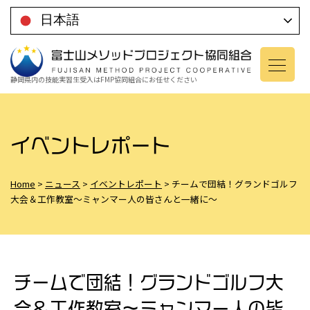
コ
日本語
ン
テ
ン
静岡県内の技能実習生受入は
FMP協同組合にお任せください
ツ
に
移
イベントレポート
動
Home
>
ニュース
>
イベントレポート
>
チームで団結！グランドゴルフ
大会＆工作教室～ミャンマー人の皆さんと一緒に～
チームで団結！グランドゴルフ大
会＆工作教室～ミャンマー人の皆