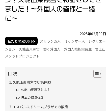
ました！～外国人の皆様と一緒
に〜
2025年02月09日
私たちの取り組み
スリランカ人
ミャンマー人
レクリエー
ション
久能山東照宮
働く外国人
外国人技能実習生
富士山
メソッドプロジェクト
目次
久能山東照宮で初詣体験
久能山東照宮とは？
日本の初詣体験
エスパルスドリームプラザでの散策