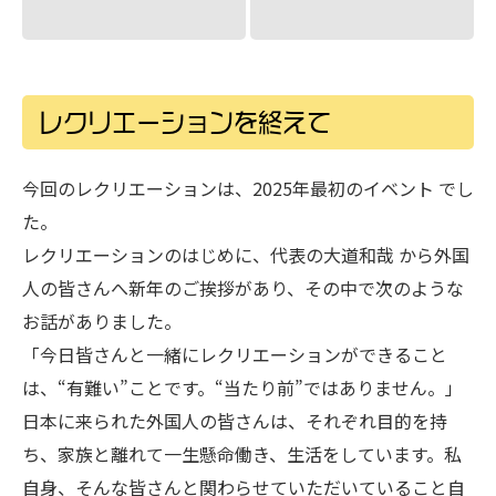
「今日皆さんと一緒にレクリエーションができること
は、“有難い”ことです。“当たり前”ではありません。」
日本に来られた外国人の皆さんは、それぞれ目的を持
ち、家族と離れて一生懸命働き、生活をしています。私
自身、そんな皆さんと関わらせていただいていること自
体が 「有難いこと」 であると、改めて実感しました。
「当たり前」と思って行動するのと、「有難い」と思っ
て行動するのとでは、行動に大きな違いがあります。
日々の忙しさの中で、感謝の気持ちを忘れがちですが、
初詣のように季節の節目には、自分の原点に立ち返る機
会を大切にできるレクリエーションを実施していきたい
と感じました。
今後も、実習生の皆さんにとって学びのある、有意義な