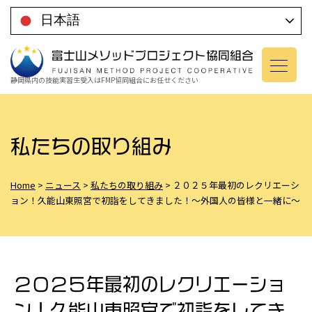
コ
日本語
ン
テ
ン
静岡県内の技能実習生受入は
FMP協同組合にお任せください
ツ
に
移
私たちの取り組み
動
Home
>
ニュース
>
私たちの取り組み
>
２０２５年最初のレクリエーシ
ョン！久能山東照宮で初詣をしてきました！～外国人の皆様と一緒に〜
２０２５年最初のレクリエーショ
ン！久能山東照宮で初詣をしてき